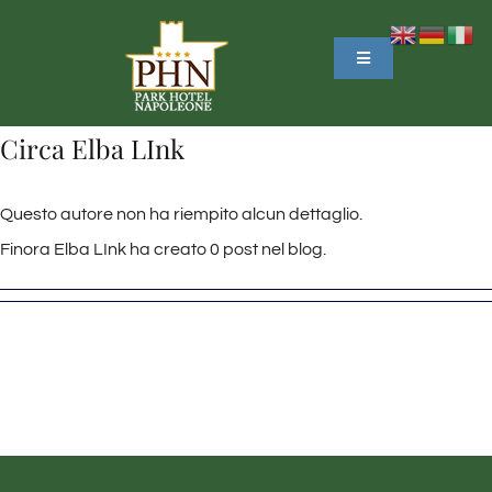
Salta
al
Toggle
Navigation
contenuto
HOME
Circa
Elba LInk
L’HOTEL
Questo autore non ha riempito alcun dettaglio.
Finora Elba LInk ha creato 0 post nel blog.
SERVIZI
OFFERTE
ELBA
PRENOTAZIONI