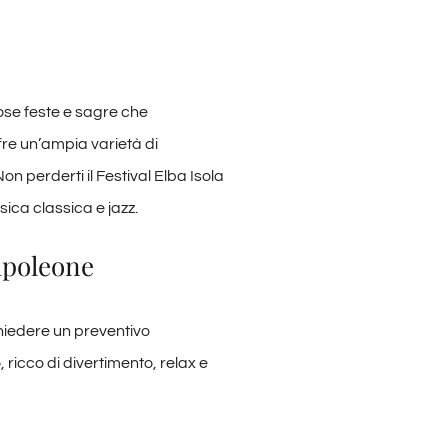
rose feste e sagre che
ffre un’ampia varietà di
Non perderti il Festival Elba Isola
ica classica e jazz.
Napoleone
chiedere un preventivo
, ricco di divertimento, relax e