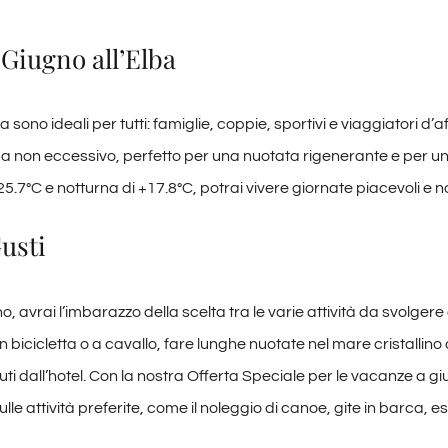
 Giugno all’Elba
sono ideali per tutti: famiglie, coppie, sportivi e viaggiatori d’af
o ma non eccessivo, perfetto per una nuotata rigenerante e per
7°C e notturna di +17.8°C, potrai vivere giornate piacevoli e not
Gusti
, avrai l’imbarazzo della scelta tra le varie attività da svolgere a
n bicicletta o a cavallo, fare lunghe nuotate nel mare cristallino
uti dall’hotel. Con la nostra Offerta Speciale per le vacanze a gi
lle attività preferite, come il noleggio di canoe, gite in barca, es