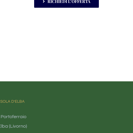
RICHIEDI L’OFFERTA
ISOLA D’ELBA
 Portoferraio
lba (Livorno)