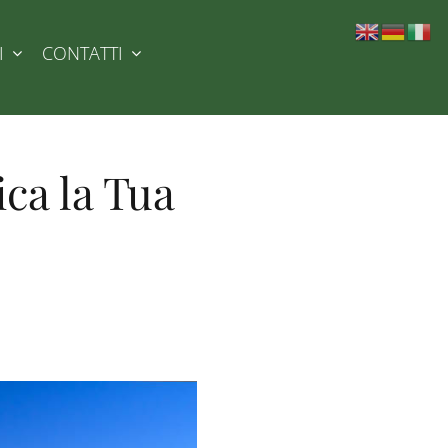
I
CONTATTI
ica la Tua