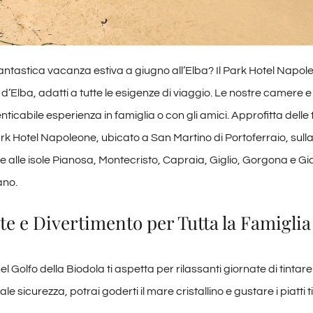
ntastica vacanza estiva a giugno all’Elba? Il Park Hotel Napoleo
 d’Elba, adatti a tutte le esigenze di viaggio. Le nostre camere e 
nticabile esperienza in famiglia o con gli amici. Approfitta delle 
 Park Hotel Napoleone, ubicato a San Martino di Portoferraio, sull
 alle isole Pianosa, Montecristo, Capraia, Giglio, Gorgona e Gia
ano.
e e Divertimento per Tutta la Famiglia
 Golfo della Biodola ti aspetta per rilassanti giornate di tintarel
le sicurezza, potrai goderti il mare cristallino e gustare i piatti t