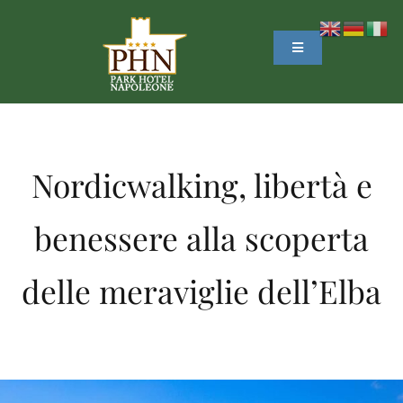
Salta
al
Toggle
Navigation
contenuto
HOME
L’HOTEL
Nordicwalking, libertà e
SERVIZI
benessere alla scoperta
OFFERTE
delle meraviglie dell’Elba
ELBA
PRENOTAZIONI