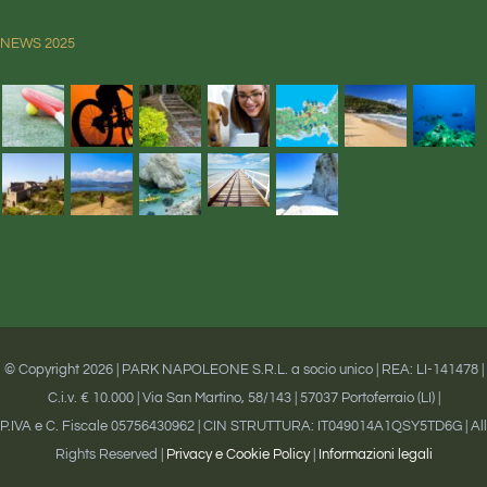
NEWS 2025
© Copyright
2026 | PARK NAPOLEONE S.R.L. a socio unico | REA: LI-141478 |
C.i.v. € 10.000 | Via San Martino, 58/143 | 57037 Portoferraio (LI) |
P.IVA e C. Fiscale 05756430962 | CIN STRUTTURA: IT049014A1QSY5TD6G | All
Rights Reserved |
Privacy e Cookie Policy
|
Informazioni legali