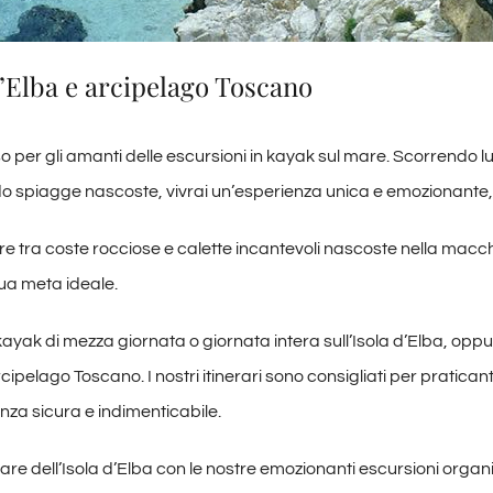
d’Elba e arcipelago Toscano
iso per gli amanti delle escursioni in kayak sul mare. Scorrendo
 spiagge nascoste, vivrai un’esperienza unica e emozionante, 
e tra coste rocciose e calette incantevoli nascoste nella macc
tua meta ideale.
 kayak di mezza giornata o giornata intera sull’Isola d’Elba, oppu
rcipelago Toscano. I nostri itinerari sono consigliati per praticant
enza sicura e indimenticabile.
mare dell’Isola d’Elba con le nostre emozionanti escursioni organi