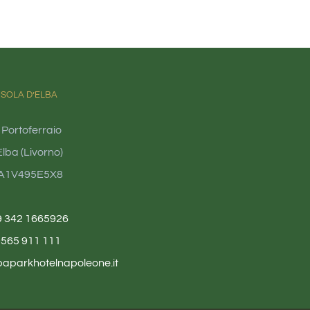
ISOLA D’ELBA
 Portoferraio
lba (Livorno)
4A1V495E5X8
9 342 1665926
0565 911 111
baparkhotelnapoleone.it