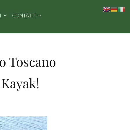
I
CONTATTI
ago Toscano
 Kayak!