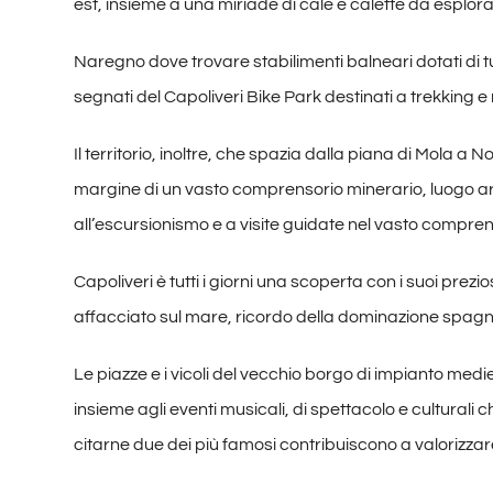
est, insieme a una miriade di cale e calette da esplora
Naregno dove trovare stabilimenti balneari dotati di tut
segnati del Capoliveri Bike Park destinati a trekking e m
Il territorio, inoltre, che spazia dalla piana di Mola a
margine di un vasto comprensorio minerario, luogo arca
all’escursionismo e a visite guidate nel vasto compre
Capoliveri è tutti i giorni una scoperta con i suoi pr
affacciato sul mare, ricordo della dominazione spagn
Le piazze e i vicoli del vecchio borgo di impianto mediev
insieme agli eventi musicali, di spettacolo e culturali
citarne due dei più famosi contribuiscono a valorizzare 