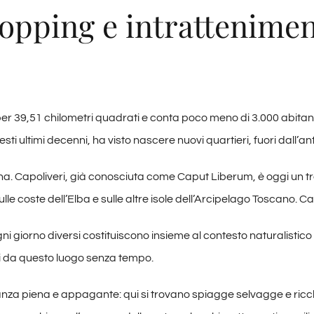
opping e intrattenime
e per 39,51 chilometri quadrati e conta poco meno di 3.000 abita
esti ultimi decenni, ha visto nascere nuovi quartieri, fuori dall’a
na. Capoliveri, già conosciuta come Caput Liberum, è oggi un tra
 sulle coste dell’Elba e sulle altre isole dell’Arcipelago Toscano. 
ni giorno diversi costituiscono insieme al contesto naturalistico un
i da questo luogo senza tempo.
nza piena e appagante: qui si trovano spiagge selvagge e ric