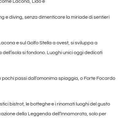
li come Lacona, Lido e
ng e diving, senza dimenticare la miriade di sentieri
Lacona e sul Golfo Stella a ovest, si sviluppa a
dell’isola si fondono. Luoghi unici oggi dedicati
e a pochi passi dall’omonima spiaggia, o Forte Focardo
tici bistrot, le botteghe e i rinomati luoghi del gusto
evocazione della Leggenda dell’Innamorata, solo per