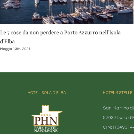
Le 7 cose da non perdere a Porto Azzurro nell’Isola
d’Elba
Maggio 13th, 2021
HOTEL ISOLA D’ELBA
HOTEL 4 STELLE 
San Martino di
57037 Isola d'E
CIN: IT04901