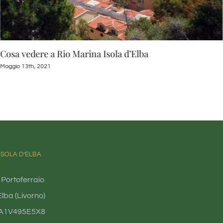
Cosa vedere a Rio Marina Isola d’Elba
Maggio 13th, 2021
ISOLA D’ELBA
 Portoferraio
lba (Livorno)
4A1V495E5X8