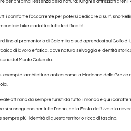
re per chi ama l’essenza della natura; lunghi e attrezzati areni
ti i comfort e l’occorrente per potersi dedicare a surf, snorkelli
ountain bike e adatti a tutte le difficoltà.
 Nord fino al promontorio di Calamita a sud aprendosi sul Golfo di 
ico di lavoro e fatica, dove natura selvaggia e identità storica 
nsorio del Monte Calamita.
eziosi esempi di architettura antica come la Madonna delle Grazi
ola.
ale attirano da sempre turisti da tutto il mondo e qui i caratteris
 che si susseguono per tutto l’anno, dalla Festa dell’Uva alla ri
sempre più l’identità di questo territorio ricco di fascino.