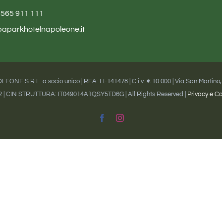
0565 911 111
baparkhotelnapoleone.it
NE S.R.L. a socio unico | REA: LI-141478 | C.i.v. € 10.000 | Via San Martino, 58
62 | CIN STRUTTURA: IT049014A1QSY5TD6G | All Rights Reserved |
Privacy e Co
Facebook
Instagram