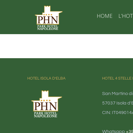
Salta
al
HOME
L’HOT
contenuto
HOTEL ISOLA D’ELBA
HOTEL 4 STELLE 
San Martino di
57037 Isola d'E
CIN: IT04901
Whatsapp
+3