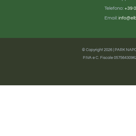
Telefono:
+39 
Email:
info@el
© Copyright
2026 | PARK NAPOLEO
P.IVA e C. Fiscale 057564309