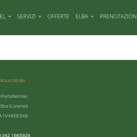
EL
SERVIZI
OFFERTE
ELBA
PRENOTAZION
ISOLA D’ELBA
 Portoferraio
lba (Livorno)
4A1V495E5X8
9 342 1665926